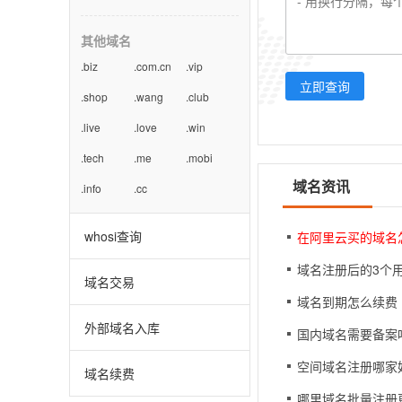
其他域名
.biz
.com.cn
.vip
立即查询
.shop
.wang
.club
.live
.love
.win
.tech
.me
.mobi
域名资讯
.info
.cc
whosi查询
在阿里云买的域名
域名注册后的3个
域名交易
域名到期怎么续费
外部域名入库
国内域名需要备案
空间域名注册哪家
域名续费
哪里域名批量注册