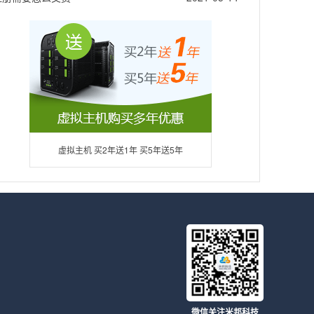
虚拟主机 买2年送1年 买5年送5年
微信关注米邦科技