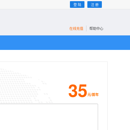
登 陆
注 册
在线充值
帮助中心
35
元/首年