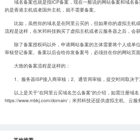
域名
备案也就是指
ICP备案
，现在一般说的
网站备案
和
域名备
的是
香港主机
或者国外主机，就不需要备案。
比如，虽然你的域名是在阿里云买的，但如果你的
虚拟主机
流程是这样，在
米邦科技
购买了
虚拟主机
或者
云服务器
之后，会
除了备案授权码以外，申请
网站备案
的主体需要将个人或单
审核登记备案。备案以后会给你发备案号，必须挂在你的网站页
大致的备案流程是这样的：
1、服务器ISP接入商审核；2、通管局审核，提交时间取决
以上是关于“在阿里云买域名怎么备案”的介绍，如需
注册域名
https://www.mbkj.com/domain/
；米邦科技还提供
虚拟主机
、
云服
其他推荐