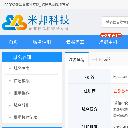
B2B2C外贸商城独立站_跨境电商解决方案
首页
域名注册
云服务器
虚拟主机
域名管理
一口价域名
域名详情
域名列表
域 名
kgsz.cn
信息模版
注册商
西部数
批量操作
微信qq
域名转出
域名简介
若域名状态为
因无法精确
批量操作记录
注册期限
2020-0